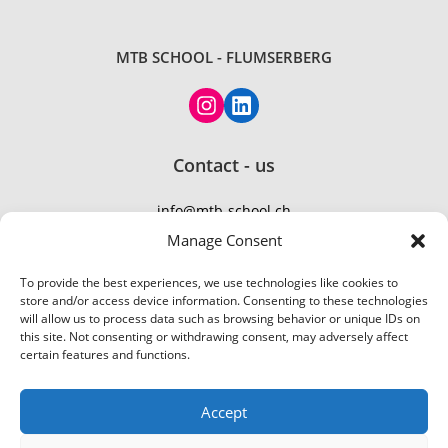
MTB SCHOOL - FLUMSERBERG
Contact - us
info@mtb-school.ch
TEL: +41 77 410 21 01
Manage Consent
To provide the best experiences, we use technologies like cookies to
store and/or access device information. Consenting to these technologies
will allow us to process data such as browsing behavior or unique IDs on
this site. Not consenting or withdrawing consent, may adversely affect
certain features and functions.
Accept