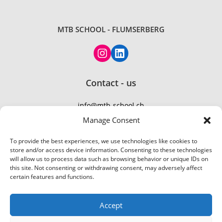
MTB SCHOOL - FLUMSERBERG
Contact - us
info@mtb-school.ch
TEL: +41 77 410 21 01
Manage Consent
To provide the best experiences, we use technologies like cookies to
store and/or access device information. Consenting to these technologies
will allow us to process data such as browsing behavior or unique IDs on
this site. Not consenting or withdrawing consent, may adversely affect
certain features and functions.
Accept